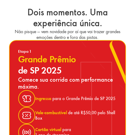
Dois momentos. Uma
experiência única.
Não pisque — vem novidade por aí que vai trazer grandes
emoções dentro e fora das pistas.
Etapa 1
Grande Prêmio
de SP 2025
Comece sua corrida com performance
máxima.
Ingresso
para o Grande Prêmio de SP 2025
Vale-combustível
de até R$50,00 pelo Shell
Box
Cartão virtual
para
1 ano de streaming