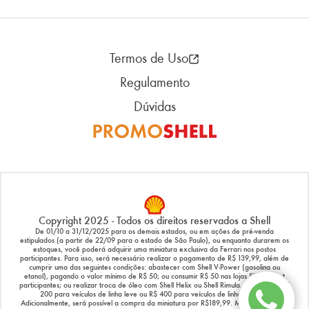
Termos de Uso
Regulamento
Dúvidas
Copyright 2025 - Todos os direitos reservados a Shell
De 01/10 a 31/12/2025 para os demais estados, ou em ações de pré-venda
estipulados (a partir de 22/09 para o estado de São Paulo), ou enquanto durarem os
estoques, você poderá adquirir uma miniatura exclusiva da Ferrari nos postos
participantes. Para isso, será necessário realizar o pagamento de R$ 139,99, além de
cumprir uma das seguintes condições: abastecer com Shell V-Power (gasolina ou
etanol), pagando o valor mínimo de R$ 50; ou consumir R$ 50 nas lojas Shell Select
participantes; ou realizar troca de óleo com Shell Helix ou Shell Rimula, no valor de R$
200 para veículos de linha leve ou R$ 400 para veículos de linha pesada.
Adicionalmente, será possível a compra da miniatura por R$189,99. Mais informações